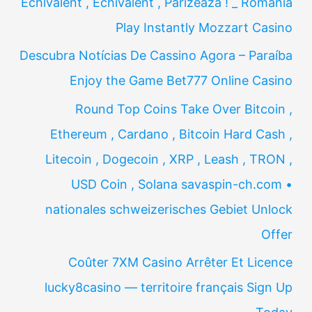
Echivalent , Echivalent , Parizează ! _ Romania
Play Instantly Mozzart Casino
Descubra Notícias De Cassino Agora – Paraíba
Enjoy the Game Bet777 Online Casino
Round Top Coins Take Over Bitcoin ,
Ethereum , Cardano , Bitcoin Hard Cash ,
Litecoin , Dogecoin , XRP , Leash , TRON ,
USD Coin , Solana savaspin-ch.com •
nationales schweizerisches Gebiet Unlock
Offer
Coûter 7XM Casino Arrêter Et Licence
lucky8casino — territoire français Sign Up