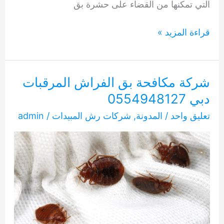
التي تمكنها من القضاء على حشرة بق
شركة
قراءة المزيد »
مكافحة
حشرة
بق
شركة مكافحة بق الفراش المرقبات
الفراش
دبي 0554948127
ند
تعليق واحد
/
المدونة
,
شركات رش المبيدات
/
admin
الشبا
دبي
0554948127