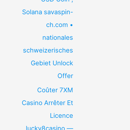
Solana savaspin-
ch.com •
nationales
schweizerisches
Gebiet Unlock
Offer
Coûter 7XM
Casino Arrêter Et
Licence
lucky8casino —