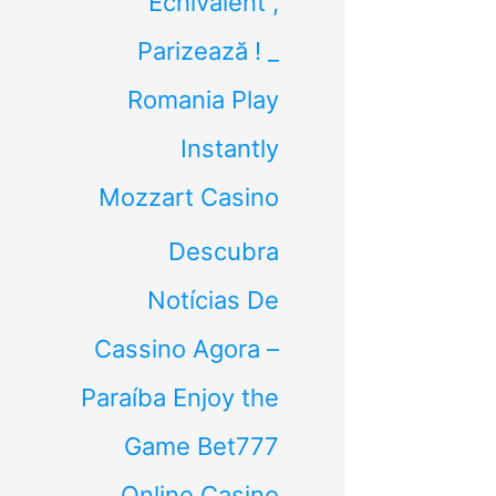
Echivalent ,
Parizează ! _
Romania Play
Instantly
Mozzart Casino
Descubra
Notícias De
Cassino Agora –
Paraíba Enjoy the
Game Bet777
Online Casino