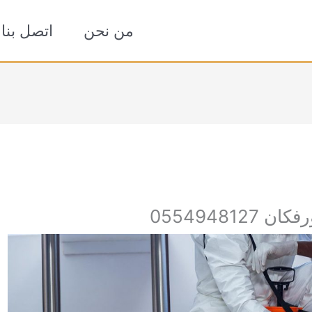
من نحن
اتصل بنا
05549481