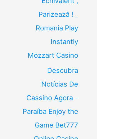
Echivalent ,
Parizează ! _
Romania Play
Instantly
Mozzart Casino
Descubra
Notícias De
Cassino Agora –
Paraíba Enjoy the
Game Bet777
Online Casino