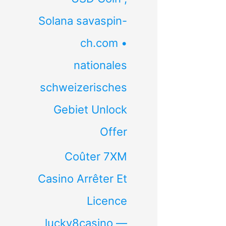
Solana savaspin-
ch.com •
nationales
schweizerisches
Gebiet Unlock
Offer
Coûter 7XM
Casino Arrêter Et
Licence
lucky8casino —