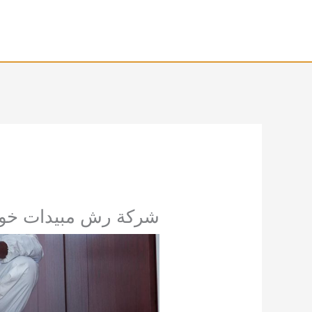
خطي
لى
لمحتوى
شركة رش مبيدات خورفكان 27