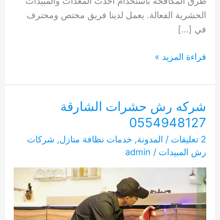
طرق المكافحة باستخدام أحدث المعدات والمبيدات
الحشرية الفعالة. يعمل لدينا فريق مختص ومحترف
في […]
شركه
قراءة المزيد »
مكافحة
حشرات
الشارقة
شركه رش حشرات الشارقة
0554948127
0554948127
2 تعليقات
/
المدونة
,
خدمات نظافة منازل
,
شركات
رش المبيدات
/
admin