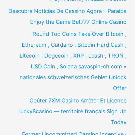
Descubra Notícias De Cassino Agora – Paraíba
Enjoy the Game Bet777 Online Casino
Round Top Coins Take Over Bitcoin ,
Ethereum , Cardano , Bitcoin Hard Cash ,
Litecoin , Dogecoin , XRP , Leash , TRON ,
USD Coin , Solana savaspin-ch.com •
nationales schweizerisches Gebiet Unlock
Offer
Coûter 7XM Casino Arrêter Et Licence
lucky8casino — territoire français Sign Up
Today
Former Uncommitted Cassino Incentive ·