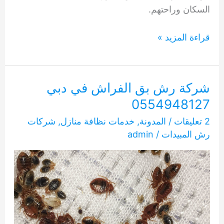
السكان وراحتهم.
شركة
قراءة المزيد »
رش
بق
الفراش
شركة رش بق الفراش في دبي
في
0554948127
الشارقة
2 تعليقات
/
المدونة
,
خدمات نظافة منازل
,
شركات
0554948127
رش المبيدات
/
admin