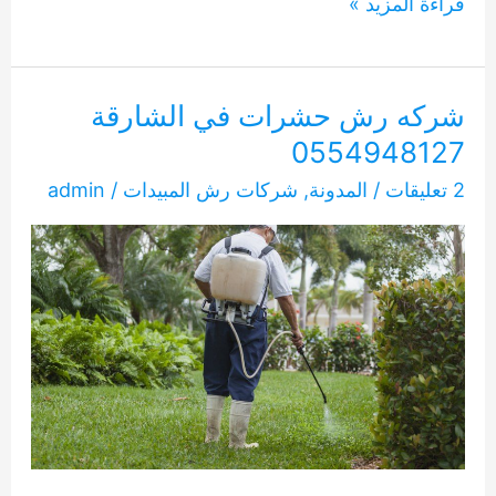
شركه
قراءة المزيد »
رش
حشرات
الشارقة
شركه رش حشرات في الشارقة
0554948127
0554948127
2 تعليقات
/
المدونة
,
شركات رش المبيدات
/
admin