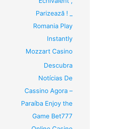
Echivalent ,
Parizează ! _
Romania Play
Instantly
Mozzart Casino
Descubra
Notícias De
Cassino Agora –
Paraíba Enjoy the
Game Bet777
Online Casino