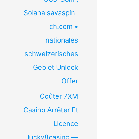
Solana savaspin-
ch.com •
nationales
schweizerisches
Gebiet Unlock
Offer
Coûter 7XM
Casino Arrêter Et
Licence
lucky8casino —