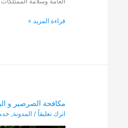
العامة وسلامة الممتلكات
مكافحة
قراءة المزيد »
حشرات
دبىلا
0554948127
مكافحة الصرصير و البق 4948127
اترك تعليقاً
/
المدونة
,
خدما