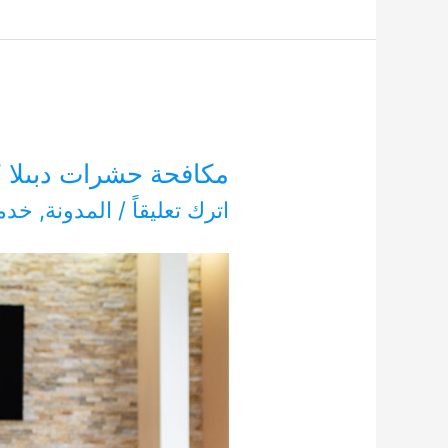
مكافحة حشرات دبىلا 0554948127
اترك تعليقاً
/
المدونة
,
خدما