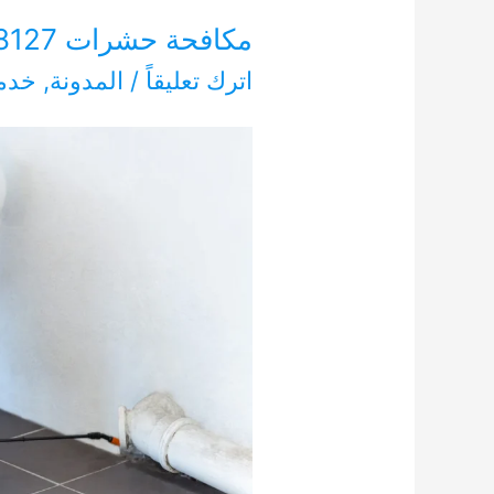
مكافحة حشرات 0554948127
اترك تعليقاً
/
المدونة
,
خدما