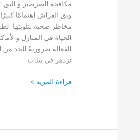
مكافحة الصرصير و البق 
وبق الفراش اهتمامًا كبير
مخاطر صحية بتلويثها الط
الحياة في المنازل والأماك
الفعالة ضروريةً للحد من ا
تزدهر في بيئات
مكافحة
قراءة المزيد »
الصرصير
و
البق
0554948127