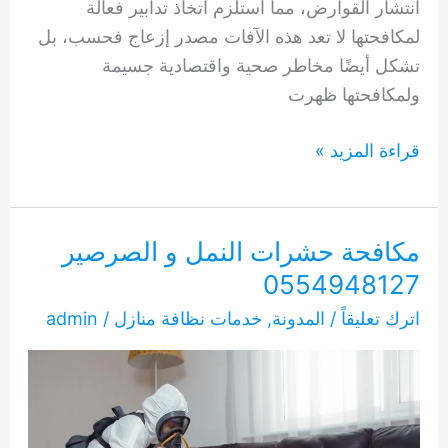
انتشار القوارض، مما استلزم اتخاذ تدابير فعالة
لمكافحتها لا تعد هذه الآفات مصدر إزعاج فحسب، بل
تشكل أيضًا مخاطر صحية واقتصادية جسيمة
ولمكافحتها ظهرت
مكافحة
قراءة المزيد »
قوارض
في
دبي
مكافحة حشرات النمل و الصرصير
0554948127
0554948127
اترك تعليقاً
/
المدونة
,
خدمات نظافة منازل
/
admin