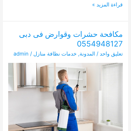
مكافحة
قراءة المزيد »
حشرات
النمل
و
مكافحة حشرات وقوارض فى دبى
الصرصير
0554948127
0554948127
تعليق واحد
/
المدونة
,
خدمات نظافة منازل
/
admin