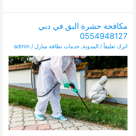
حشرة
البق
دبي
مكافحة حشرة البق في دبي
0554948127
0554948127
اترك تعليقاً
/
المدونة
,
خدمات نظافة منازل
/
admin