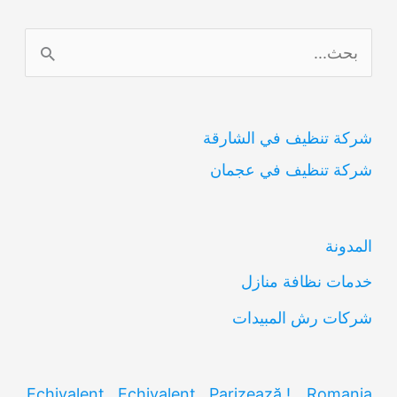
ا
ل
ب
شركة تنظيف في الشارقة
ح
شركة تنظيف في عجمان
ث
ع
ن
المدونة
:
خدمات نظافة منازل
شركات رش المبيدات
Echivalent , Echivalent , Parizează ! _ Romania