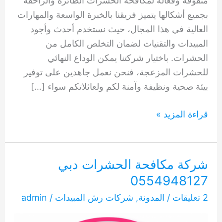
متفوقة وفعالة لمكافحة الحشرات الطائرة والزاحفة
بجميع أشكالها يتميز فريقنا بالخبرة الواسعة والمهارات
العالية في هذا المجال، حيث نستخدم أحدث وأجود
المبيدات والتقنيات لضمان التخلص الكامل من
الحشرات. باختيار شركتنا يمكن الوداع النهائي
للحشرات المزعجة، فنحن نعمل جاهدين على توفير
بيئة صحية ونظيفة وآمنة لكم ولعائلاتكم سواء […]
أفضل
قراءة المزيد »
شركة
مكافحة
حشرات
شركة مكافحة الحشرات دبي
دبي
0554948127
0554948127
2 تعليقات
/
المدونة
,
شركات رش المبيدات
/
admin