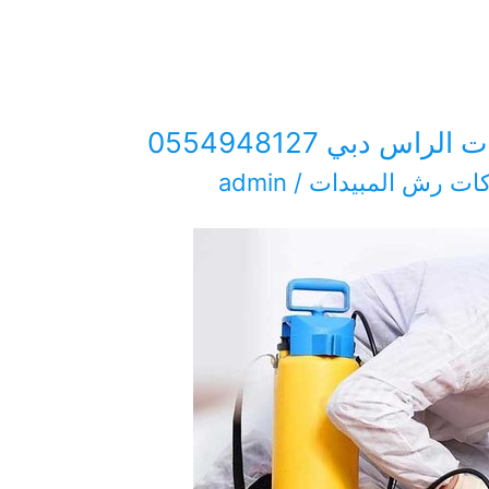
س دبي 0554948127
ات رش المبيدات
/
admin