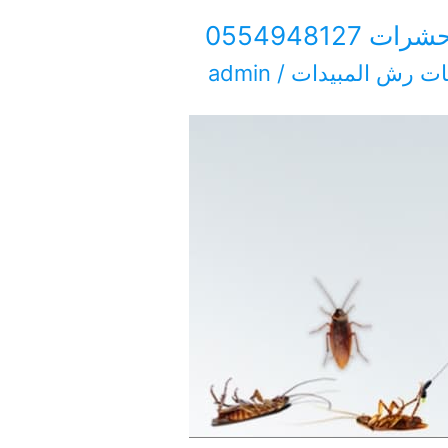
05549481
ت رش المبيدات
/
admin