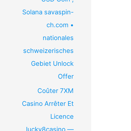
Solana savaspin-
ch.com •
nationales
schweizerisches
Gebiet Unlock
Offer
Coûter 7XM
Casino Arrêter Et
Licence
lucky8casino —