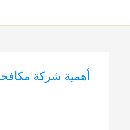
خطي
لى
لمحتوى
أهمية شركة مكافح