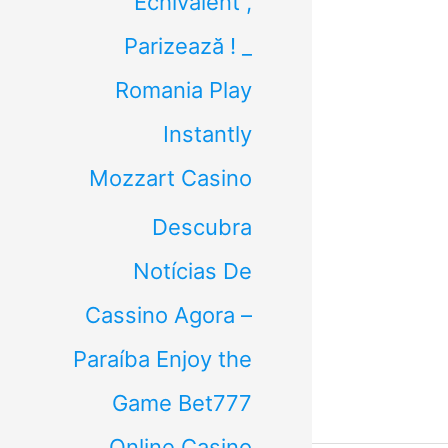
Echivalent ,
Parizează ! _
Romania Play
Instantly
Mozzart Casino
Descubra
Notícias De
Cassino Agora –
Paraíba Enjoy the
Game Bet777
Online Casino