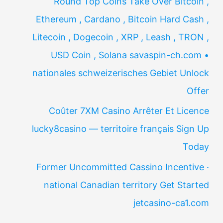
Round Top Coins Take Over Bitcoin ,
Ethereum , Cardano , Bitcoin Hard Cash ,
Litecoin , Dogecoin , XRP , Leash , TRON ,
USD Coin , Solana savaspin-ch.com •
nationales schweizerisches Gebiet Unlock
Offer
Coûter 7XM Casino Arrêter Et Licence
lucky8casino — territoire français Sign Up
Today
Former Uncommitted Cassino Incentive ·
national Canadian territory Get Started
jetcasino-ca1.com