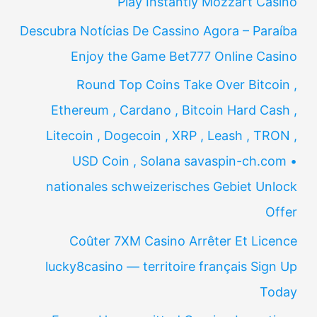
Play Instantly Mozzart Casino
Descubra Notícias De Cassino Agora – Paraíba
Enjoy the Game Bet777 Online Casino
Round Top Coins Take Over Bitcoin ,
Ethereum , Cardano , Bitcoin Hard Cash ,
Litecoin , Dogecoin , XRP , Leash , TRON ,
USD Coin , Solana savaspin-ch.com •
nationales schweizerisches Gebiet Unlock
Offer
Coûter 7XM Casino Arrêter Et Licence
lucky8casino — territoire français Sign Up
Today