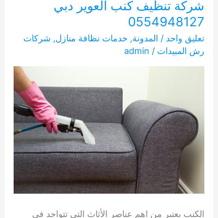
شركة تنظيف كنب العوير دبي
0554948127
تعليق واحد
/
المدونة
,
خدمات نظافة منازل
,
شركات
رش المبيدات
/
admin
الكنب يعتبر من اهم عناصر الأثاث التي تتواجد في