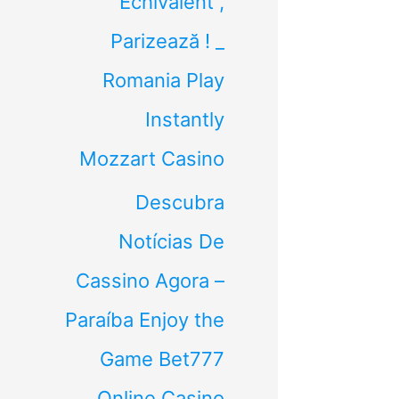
Echivalent ,
Parizează ! _
Romania Play
Instantly
Mozzart Casino
Descubra
Notícias De
Cassino Agora –
Paraíba Enjoy the
Game Bet777
Online Casino