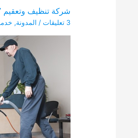
شركة تنظيف وتعقيم 0554948127
3 تعليقات
/
المدونة
,
خدما