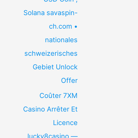
Solana savaspin-
ch.com •
nationales
schweizerisches
Gebiet Unlock
Offer
Coûter 7XM
Casino Arrêter Et
Licence
lucky8casino —