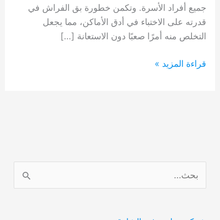
جميع أفراد الأسرة. وتكمن خطورة بق الفراش في
قدرته على الاختباء في أدق الأماكن، مما يجعل
التخلص منه أمرًا صعبًا دون الاستعانة […]
اشكال
قراءة المزيد »
بق
الفراش
وأفضل
طرق
المكافحة
الاحترافية
بدبي
ا
0554948127
ل
ب