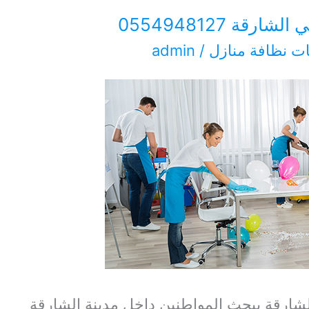
قة 0554948127
ت نظافة منازل
/
admin
ارقة يبحث المواطنين داخل مدينة الشارقة