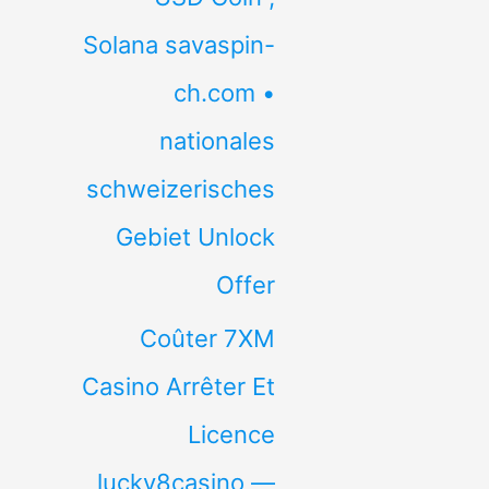
Solana savaspin-
ch.com •
nationales
schweizerisches
Gebiet Unlock
Offer
Coûter 7XM
Casino Arrêter Et
Licence
lucky8casino —