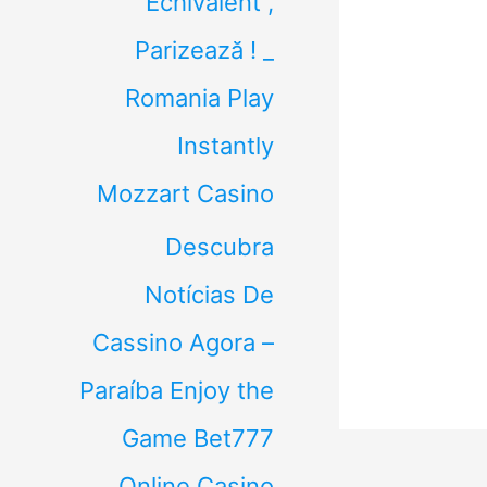
Echivalent ,
Parizează ! _
Romania Play
Instantly
Mozzart Casino
Descubra
Notícias De
Cassino Agora –
Paraíba Enjoy the
Game Bet777
Online Casino