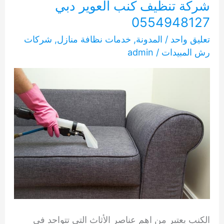
شركة تنظيف كنب العوير دبي
0554948127
تعليق واحد
/
المدونة
,
خدمات نظافة منازل
,
شركات
رش المبيدات
/
admin
الكنب يعتبر من اهم عناصر الأثاث التي تتواجد في