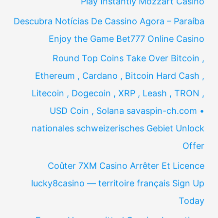
Play Instantly Mozzart Casino
Descubra Notícias De Cassino Agora – Paraíba
Enjoy the Game Bet777 Online Casino
Round Top Coins Take Over Bitcoin ,
Ethereum , Cardano , Bitcoin Hard Cash ,
Litecoin , Dogecoin , XRP , Leash , TRON ,
USD Coin , Solana savaspin-ch.com •
nationales schweizerisches Gebiet Unlock
Offer
Coûter 7XM Casino Arrêter Et Licence
lucky8casino — territoire français Sign Up
Today