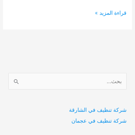
شركة
قراءة المزيد »
تنظيف
شقق
في
دبي
0554948127
ا
ل
ب
شركة تنظيف في الشارقة
ح
شركة تنظيف في عجمان
ث
ع