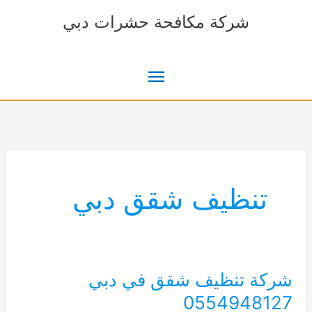
خطي
شركة مكافحة حشرات دبي
لى
لمحتوى
القائمة
الرئيسية
تنظيف شقق دبي
شركة تنظيف شقق في دبي
0554948127