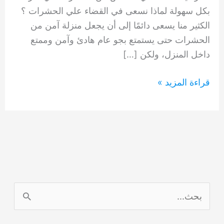
بكل سهولة لماذا نسعى في القضاء علي الحشرات ؟
الكثير منا يسعى دائمًا إلى أن يجعل منزلة آمن من
الحشرات حتى يستمتع بجو عام هادئ وآمن وممتع
داخل المنزل، ولكن […]
8
قراءة المزيد »
وصفات
تساعد
في
القضاء
على
الحشرات
بالمنزل
ا
0554948127
ل