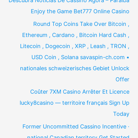
Descubra Notícias De Cassino Agora – Paraíba
Enjoy the Game Bet777 Online Casino
Round Top Coins Take Over Bitcoin ,
Ethereum , Cardano , Bitcoin Hard Cash ,
Litecoin , Dogecoin , XRP , Leash , TRON ,
USD Coin , Solana savaspin-ch.com •
nationales schweizerisches Gebiet Unlock
Offer
Coûter 7XM Casino Arrêter Et Licence
lucky8casino — territoire français Sign Up
Today
Former Uncommitted Cassino Incentive ·
national Canadian territory Get Started