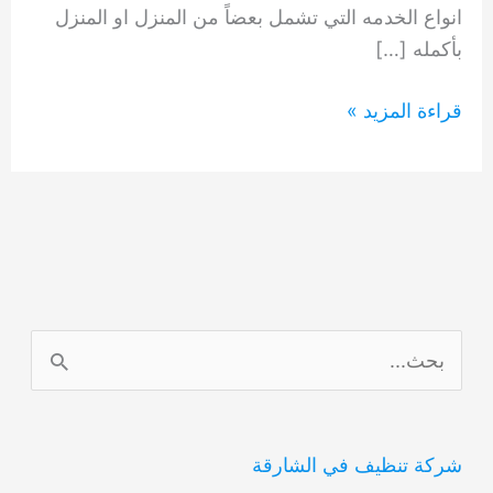
انواع الخدمه التي تشمل بعضاً من المنزل او المنزل
بأكمله […]
شركات
قراءة المزيد »
تنظيف
المنازل
في
دبي
0554948127
ا
ل
ب
شركة تنظيف في الشارقة
ح