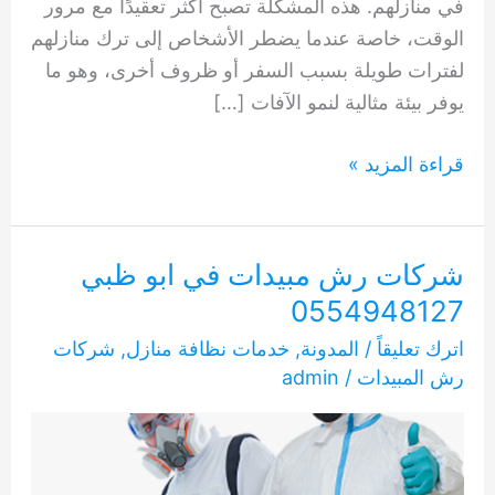
في منازلهم. هذه المشكلة تصبح أكثر تعقيدًا مع مرور
الوقت، خاصة عندما يضطر الأشخاص إلى ترك منازلهم
لفترات طويلة بسبب السفر أو ظروف أخرى، وهو ما
يوفر بيئة مثالية لنمو الآفات […]
شركة
قراءة المزيد »
رش
المبيدات
بدبي
شركات رش مبيدات في ابو ظبي
0554948127
0554948127
اترك تعليقاً
/
المدونة
,
خدمات نظافة منازل
,
شركات
رش المبيدات
/
admin