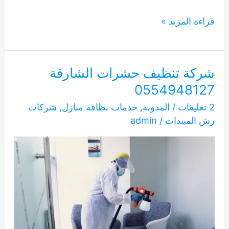
شركه
قراءة المزيد »
رش
حشرات
في
شركة تنظيف حشرات الشارقة
الشارقة
0554948127
0554948127
2 تعليقات
/
المدونة
,
خدمات نظافة منازل
,
شركات
رش المبيدات
/
admin