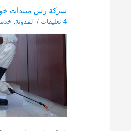
شركة رش مبيدات خورفكان 27
4 تعليقات
/
المدونة
,
خدما