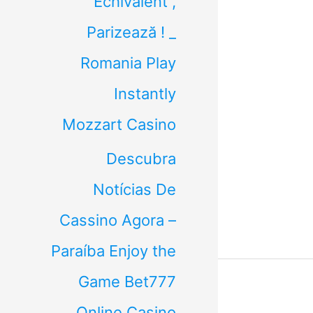
Echivalent ,
Parizează ! _
Romania Play
Instantly
Mozzart Casino
Descubra
Notícias De
Cassino Agora –
Paraíba Enjoy the
Game Bet777
Online Casino