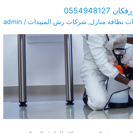
05549481
ت نظافة منازل
,
شركات رش المبيدات
/
admin