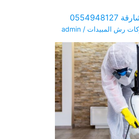
0554948
ات رش المبيدات
/
admin