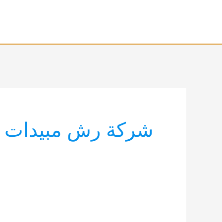
خطي
لى
لمحتوى
شركة رش مبيدات ا