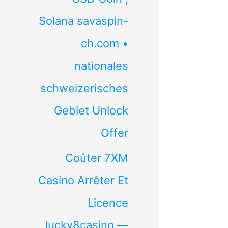
Solana savaspin-
ch.com •
nationales
schweizerisches
Gebiet Unlock
Offer
Coûter 7XM
Casino Arrêter Et
Licence
lucky8casino —