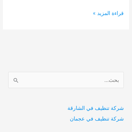
شركة
قراءة المزيد »
رش
مبيدات
في
راس
الخيمه
0554948127
ا
ل
ب
شركة تنظيف في الشارقة
ح
شركة تنظيف في عجمان
ث
ع