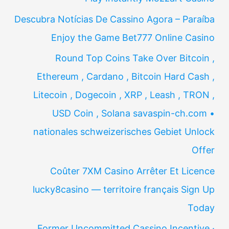
Descubra Notícias De Cassino Agora – Paraíba
Enjoy the Game Bet777 Online Casino
Round Top Coins Take Over Bitcoin ,
Ethereum , Cardano , Bitcoin Hard Cash ,
Litecoin , Dogecoin , XRP , Leash , TRON ,
USD Coin , Solana savaspin-ch.com •
nationales schweizerisches Gebiet Unlock
Offer
Coûter 7XM Casino Arrêter Et Licence
lucky8casino — territoire français Sign Up
Today
Former Uncommitted Cassino Incentive ·