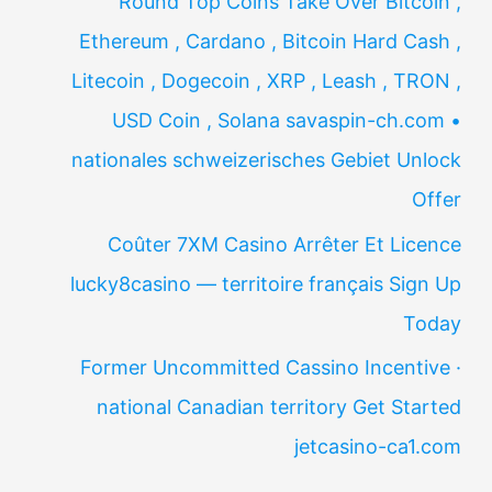
Round Top Coins Take Over Bitcoin ,
Ethereum , Cardano , Bitcoin Hard Cash ,
Litecoin , Dogecoin , XRP , Leash , TRON ,
USD Coin , Solana savaspin-ch.com •
nationales schweizerisches Gebiet Unlock
Offer
Coûter 7XM Casino Arrêter Et Licence
lucky8casino — territoire français Sign Up
Today
Former Uncommitted Cassino Incentive ·
national Canadian territory Get Started
jetcasino-ca1.com