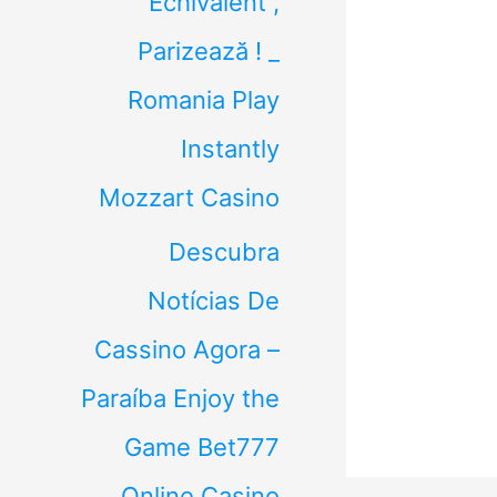
Echivalent ,
Parizează ! _
Romania Play
Instantly
Mozzart Casino
Descubra
Notícias De
Cassino Agora –
Paraíba Enjoy the
Game Bet777
Online Casino