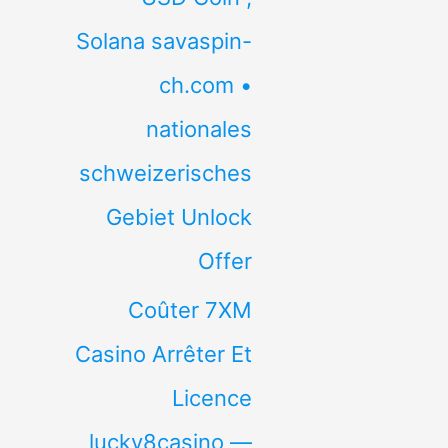
Solana savaspin-
ch.com •
nationales
schweizerisches
Gebiet Unlock
Offer
Coûter 7XM
Casino Arrêter Et
Licence
lucky8casino —