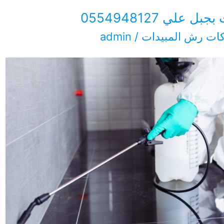
لي 0554948127
ات رش المبيدات
/
admin