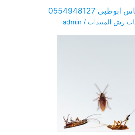
بي 0554948127
ت رش المبيدات
/
admin