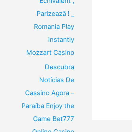
Echivalent ,
Parizează ! _
Romania Play
Instantly
Mozzart Casino
Descubra
Notícias De
Cassino Agora –
Paraíba Enjoy the
Game Bet777
Online Casino