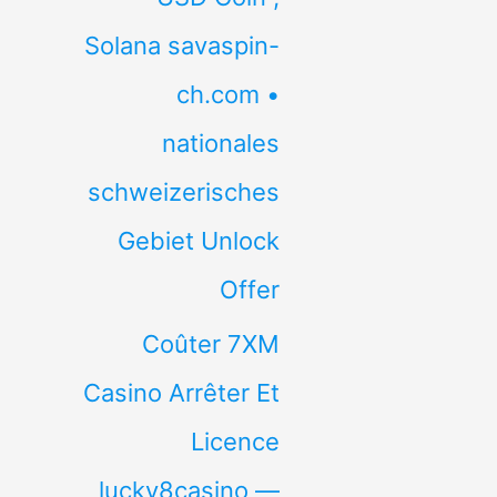
Solana savaspin-
ch.com •
nationales
schweizerisches
Gebiet Unlock
Offer
Coûter 7XM
Casino Arrêter Et
Licence
lucky8casino —