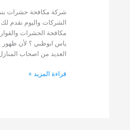
شركة مكافحة حشرات بني 
الشركات واليوم نقدم لك
مكافحة الحشرات والقوار
ياس ابوظبي ؟ لأن ظهور ا
العديد من اصحاب المناز
مكافحة
قراءة المزيد »
حشرات
بني
ياس
ابوظبي
0554948127