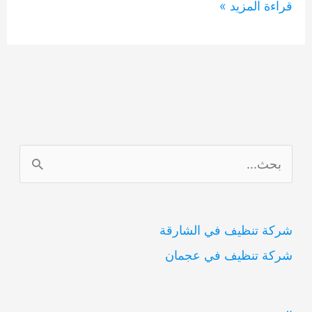
شركة
قراءة المزيد »
مكافحة
حشرات
في
الفجيرة
0554948127
ا
ل
ب
شركة تنظيف في الشارقة
ح
شركة تنظيف في عجمان
ث
ع
ن