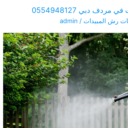
دف دبي 0554948127
ت رش المبيدات
/
admin