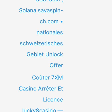
Solana savaspin-
ch.com •
nationales
schweizerisches
Gebiet Unlock
Offer
Coûter 7XM
Casino Arrêter Et
Licence
lucky8casino —