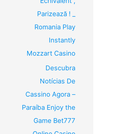
Echivalent ,
Parizează ! _
Romania Play
Instantly
Mozzart Casino
Descubra
Notícias De
Cassino Agora –
Paraíba Enjoy the
Game Bet777
Online Casino