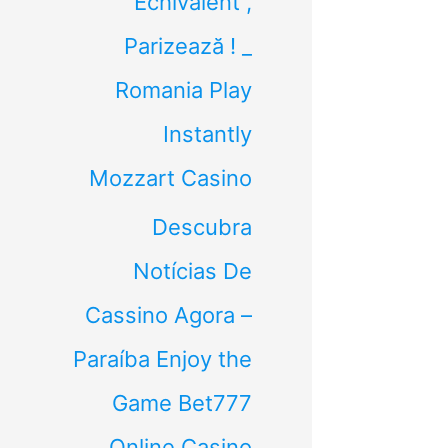
Echivalent ,
Parizează ! _
Romania Play
Instantly
Mozzart Casino
Descubra
Notícias De
Cassino Agora –
Paraíba Enjoy the
Game Bet777
Online Casino