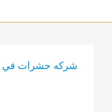
خطي
لى
لمحتوى
شركه حشرات في ا