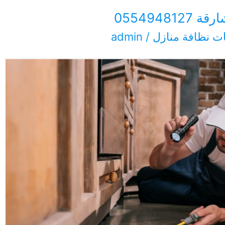
055494
ت نظافة منازل
/
admin