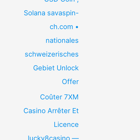
Solana savaspin-
ch.com •
nationales
schweizerisches
Gebiet Unlock
Offer
Coûter 7XM
Casino Arrêter Et
Licence
lucky8casino —