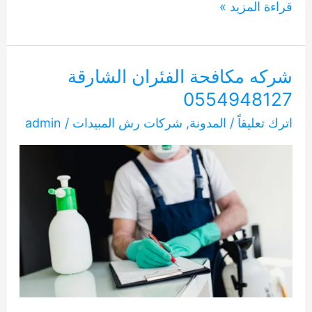
شركه
قراءة المزيد »
تنظيف
حشرات
في
شركه مكافحة الفئران الشارقة
الشارقة
0554948127
0554948127
اترك تعليقاً
/
المدونة
,
شركات رش المبيدات
/
admin