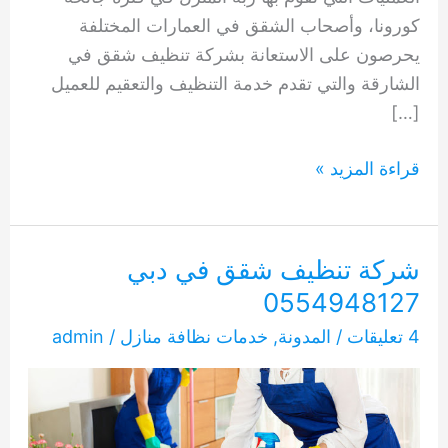
كورونا، وأصحاب الشقق في العمارات المختلفة
يحرصون على الاستعانة بشركة تنظيف شقق في
الشارقة والتي تقدم خدمة التنظيف والتعقيم للعميل
[…]
شركة
قراءة المزيد »
تنظيف
شقق
في
شركة تنظيف شقق في دبي
الشارقة
0554948127
0554948127
4 تعليقات
/
المدونة
,
خدمات نظافة منازل
/
admin