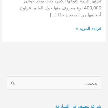
تشتهر الرمة بتنوعها الكبير، حيث يوجد حوالي
400,000 نوع معروف منها حول العالم. تتراوح
أحجامها من الصغيرة جدًا […]
حشرات
قراءة المزيد »
الرمة
0554948127
ا
ل
ب
شركة تنظيف في الشارقة
ح