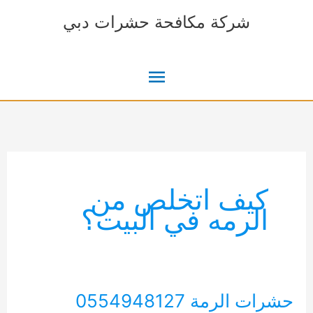
خطي
شركة مكافحة حشرات دبي
لى
لمحتوى
القائمة
الرئيسية
كيف اتخلص من
الرمه في البيت؟
حشرات الرمة 0554948127