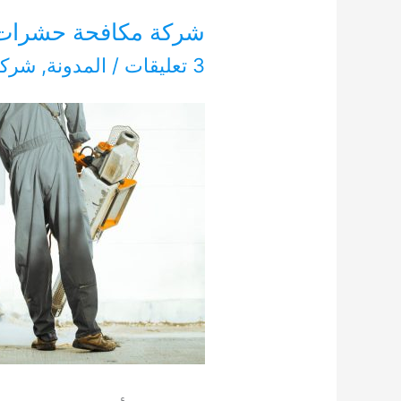
شركة مكافحة حشرات 554948127
3 تعليقات
/
المدونة
,
شركا