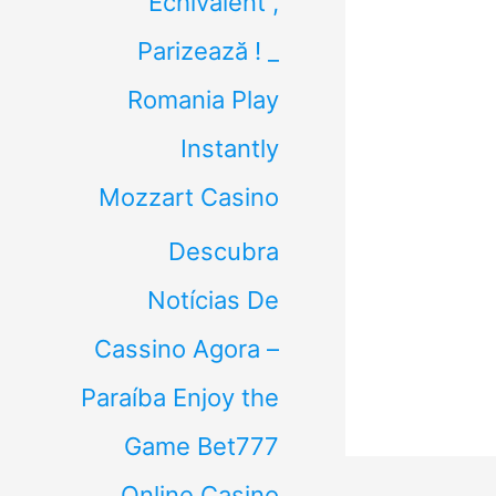
Echivalent ,
Parizează ! _
Romania Play
Instantly
Mozzart Casino
Descubra
Notícias De
Cassino Agora –
Paraíba Enjoy the
Game Bet777
Online Casino