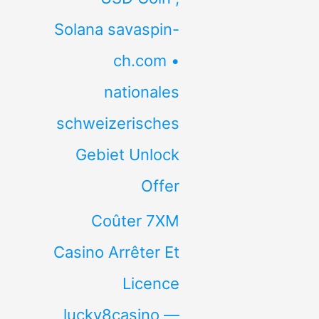
Solana savaspin-
ch.com •
nationales
schweizerisches
Gebiet Unlock
Offer
Coûter 7XM
Casino Arrêter Et
Licence
lucky8casino —