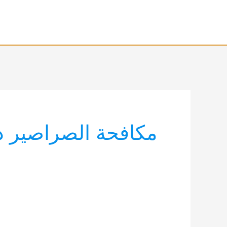
خطي
لى
لمحتوى
مكافحة الصراصير د