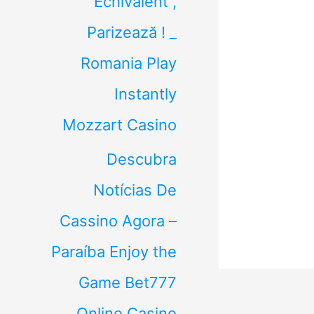
Echivalent ,
Parizează ! _
Romania Play
Instantly
Mozzart Casino
Descubra
Notícias De
Cassino Agora –
Paraíba Enjoy the
Game Bet777
Online Casino