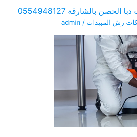
حصن بالشارقة 0554948127
ات رش المبيدات
/
admin