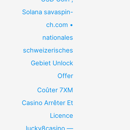
Solana savaspin-
ch.com •
nationales
schweizerisches
Gebiet Unlock
Offer
Coûter 7XM
Casino Arrêter Et
Licence
lucky8casino —