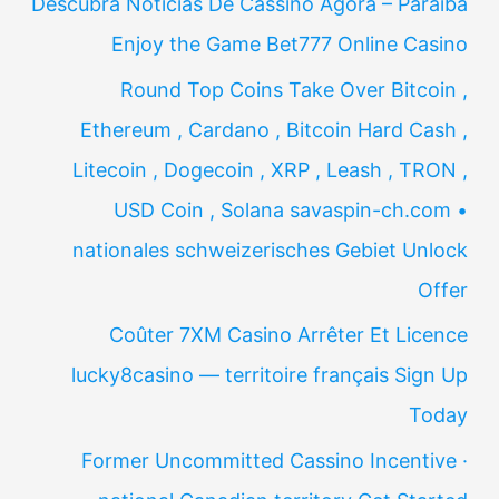
Descubra Notícias De Cassino Agora – Paraíba
Enjoy the Game Bet777 Online Casino
Round Top Coins Take Over Bitcoin ,
Ethereum , Cardano , Bitcoin Hard Cash ,
Litecoin , Dogecoin , XRP , Leash , TRON ,
USD Coin , Solana savaspin-ch.com •
nationales schweizerisches Gebiet Unlock
Offer
Coûter 7XM Casino Arrêter Et Licence
lucky8casino — territoire français Sign Up
Today
Former Uncommitted Cassino Incentive ·