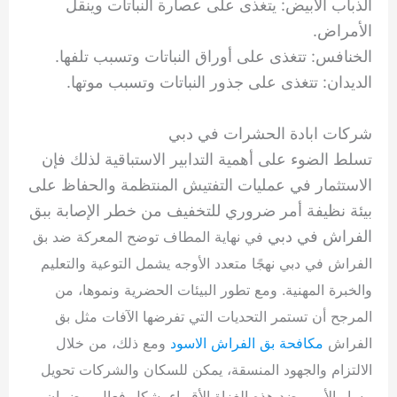
الذباب الأبيض: يتغذى على عصارة النباتات وينقل
الأمراض.
الخنافس: تتغذى على أوراق النباتات وتسبب تلفها.
الديدان: تتغذى على جذور النباتات وتسبب موتها.
شركات ابادة الحشرات في دبي
تسلط الضوء على أهمية التدابير الاستباقية لذلك فإن
الاستثمار في عمليات التفتيش المنتظمة والحفاظ على
بيئة نظيفة أمر ضروري للتخفيف من خطر الإصابة ببق
الفراش في دبي
في نهاية المطاف توضح المعركة ضد بق
الفراش في دبي نهجًا متعدد الأوجه يشمل التوعية والتعليم
والخبرة المهنية. ومع تطور البيئات الحضرية ونموها، من
المرجح أن تستمر التحديات التي تفرضها الآفات مثل بق
الفراش
مكافحة بق الفراش الاسود
ومع ذلك، من خلال
الالتزام والجهود المنسقة، يمكن للسكان والشركات تحويل
مسار الأمور ضد هذه الغزاة الأقوياء بشكل فعال، وضمان