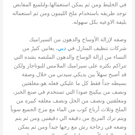
في الخليط ومن ثم يمكن استعمالها،ولتلميع المقابض
توجد طريقه باستخدام ملح الليمون ومن ثم استعماله
بليفة الاوعيه بكل سهوله.
وصفه لإزالة الأوساخ والدهون من السيراميك
شركات تنظيف المنازل في
دبي
، يعانين كتيرٌ من
النساء من إزالة الوساخ والدهون الملتصه بشده التي
تتراكم بكثره على سيراميك الملامس للبوتاجاز ولكن
قد أصبح سهلاً بين يديكي سيدتي من خلال وصفة
بسيطه جداً فقط كل ما عليكي فعله هو،معلقتين
ونصف من بيكينج صودا التي تستخدم في صنع الخبز،
ومعلقتين ونصف من الخل ونصف معلقه كبيره من
الملح وثلاث أرباع كوب من الماء مع مزج الجميع سوياً
ويتم ترك المزيج من دقيقه الي دقيقتين ومن ثم يتم
وضعه في زجاجة رش مع رجها جيداً ومن ثم يمكن