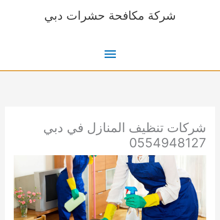
خطي
شركة مكافحة حشرات دبي
لى
لمحتوى
القائمة
الرئيسية
شركات تنظيف المنازل في دبي
0554948127