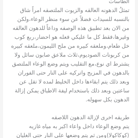
الطاسات
تمثلُ الدهونه العالقه والزيوت الملتصقه امراً شاق
بالنسبه للسيدات فضلاً عن سوء منظر الوعاء،ولكن
من الان بعد تطبيق هذه الوصفه وداعاً للدهون العالقه
وغيرها،فقط كل ما عليكي فعله هو احضار،ربع كوب
خل طعام،وملعقه كبيره من ملح الليمون،ملعقه كبيره
من كربونات الصوديوم،ثلاث ملاعق صابون سائل ولا
يشترط اي نوع،مع التقليب ويتم وضع الوعاء الملتصق
بالدهون في المزيج واتركيه على النار حتى الفوران
وبعد ذلك يتم ابقاءها داخل الخليط لمده لا تقل عن
ساعتين وبعد ذلك باستخدام ليفة الاطباق يمكن إزالة
الدهون بكل سهوله.
طريقه اخرى لإزالة الدهون اللاصقه
يتم وضع الوعاء داخل واعاء اكبر به مياه غازيه
(كوكاكولا)ومن ثم يتم وضعها على النار حتى الغليان