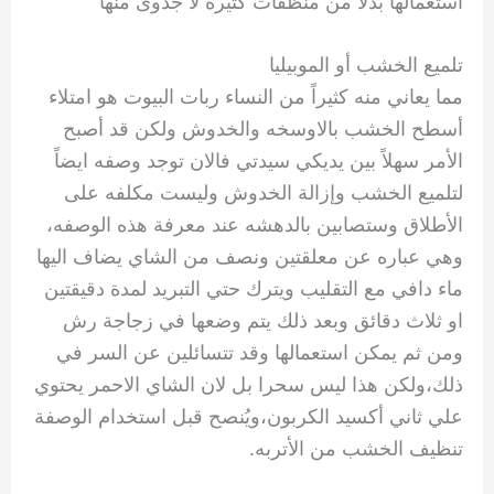
استعمالها بدلاً من منظفات كثيره لا جدوى منها
تلميع الخشب أو الموبيليا
مما يعاني منه كثيراً من النساء ربات البيوت هو امتلاء
أسطح الخشب بالاوسخه والخدوش ولكن قد أصبح
الأمر سهلاً بين يديكي سيدتي فالان توجد وصفه ايضاً
لتلميع الخشب وإزالة الخدوش وليست مكلفه على
الأطلاق وستصابين بالدهشه عند معرفة هذه الوصفه،
وهي عباره عن معلقتين ونصف من الشاي يضاف اليها
ماء دافي مع التقليب ويترك حتي التبريد لمدة دقيقتين
او ثلاث دقائق وبعد ذلك يتم وضعها في زجاجة رش
ومن ثم يمكن استعمالها وقد تتسائلين عن السر في
ذلك،ولكن هذا ليس سحرا بل لان الشاي الاحمر يحتوي
علي ثاني أكسيد الكربون،ويُنصح قبل استخدام الوصفة
تنظيف الخشب من الأتربه.