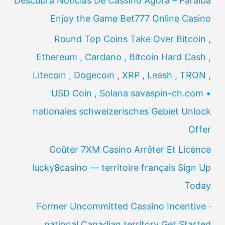
Descubra Notícias De Cassino Agora – Paraíba
Enjoy the Game Bet777 Online Casino
Round Top Coins Take Over Bitcoin ,
Ethereum , Cardano , Bitcoin Hard Cash ,
Litecoin , Dogecoin , XRP , Leash , TRON ,
USD Coin , Solana savaspin-ch.com •
nationales schweizerisches Gebiet Unlock
Offer
Coûter 7XM Casino Arrêter Et Licence
lucky8casino — territoire français Sign Up
Today
Former Uncommitted Cassino Incentive ·
national Canadian territory Get Started