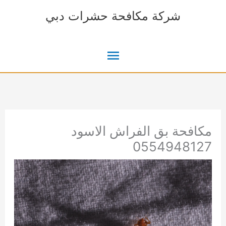
خطي
شركة مكافحة حشرات دبي
لى
لمحتوى
القائمة
الرئيسية
مكافحة بق الفراش الاسود
0554948127