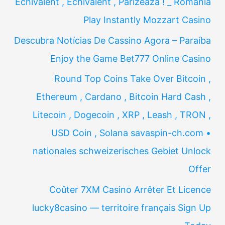
Echivalent , Echivalent , Parizează ! _ Romania
Play Instantly Mozzart Casino
Descubra Notícias De Cassino Agora – Paraíba
Enjoy the Game Bet777 Online Casino
Round Top Coins Take Over Bitcoin ,
Ethereum , Cardano , Bitcoin Hard Cash ,
Litecoin , Dogecoin , XRP , Leash , TRON ,
USD Coin , Solana savaspin-ch.com •
nationales schweizerisches Gebiet Unlock
Offer
Coûter 7XM Casino Arrêter Et Licence
lucky8casino — territoire français Sign Up