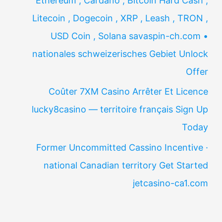
Ethereum , Cardano , Bitcoin Hard Cash ,
Litecoin , Dogecoin , XRP , Leash , TRON ,
USD Coin , Solana savaspin-ch.com •
nationales schweizerisches Gebiet Unlock
Offer
Coûter 7XM Casino Arrêter Et Licence
lucky8casino — territoire français Sign Up
Today
Former Uncommitted Cassino Incentive ·
national Canadian territory Get Started
jetcasino-ca1.com