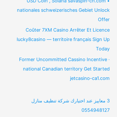
USD Coin , Solana savaspin-ch.com •
nationales schweizerisches Gebiet Unlock
Offer
Coûter 7XM Casino Arrêter Et Licence
lucky8casino — territoire français Sign Up
Today
Former Uncommitted Cassino Incentive ·
national Canadian territory Get Started
jetcasino-ca1.com
3 معاييز عند اختيارك شركة تنظيف منازل
0554948127