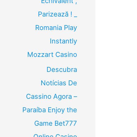
Echivalent ,
Parizează ! _
Romania Play
Instantly
Mozzart Casino
Descubra
Notícias De
Cassino Agora –
Paraíba Enjoy the
Game Bet777
Online Casino