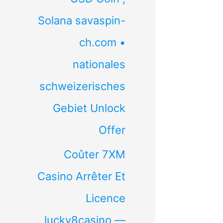
Solana savaspin-
ch.com •
nationales
schweizerisches
Gebiet Unlock
Offer
Coûter 7XM
Casino Arrêter Et
Licence
lucky8casino —