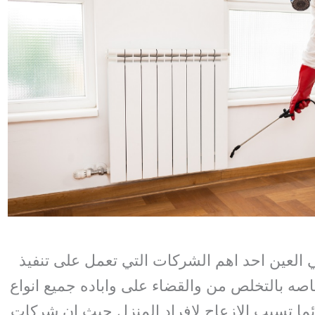
لعين احد اهم الشركات التي تعمل على تنفيذ
صه بالتخلص من والقضاء على واباده جميع انواع
ئما تسبب الازعاج لافراد المنزل حيث ان شركات