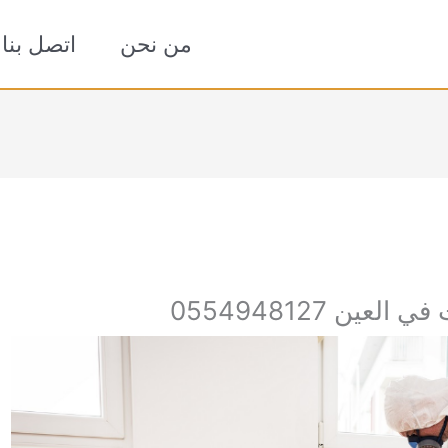
من نحن
اتصل بنا
ن 0554948127